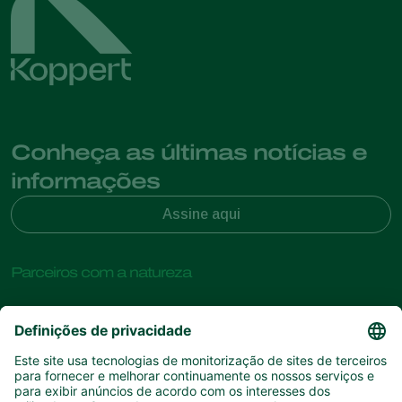
Conheça as últimas notícias e
informações
Assine aqui
Parceiros com a natureza
Ácaros predadores
Sobre a Koppert
Insectos predadores
Vespas Parasitoides
Sobre a Koppert
Nemátodes benéficos
Links de Interesse
Centro de informações