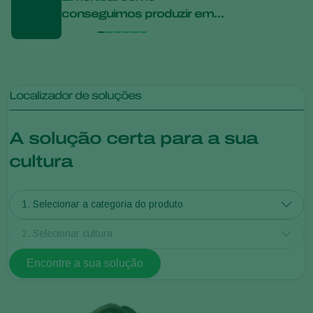
conseguimos produzir em
de 5
larga escala um ácaro
meno
predador complexo
Localizador de soluções
A solução certa para a sua
cultura
1. Selecionar a categoria do produto
2. Selecionar cultura
Encontre a sua solução