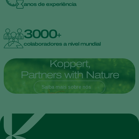
anos de experiência
3000
+
colaboradores a nível mundial
K
o
p
p
e
r
t
,
P
a
r
t
n
e
r
s
w
i
t
h
N
a
t
u
r
e
Saiba mais sobre nós