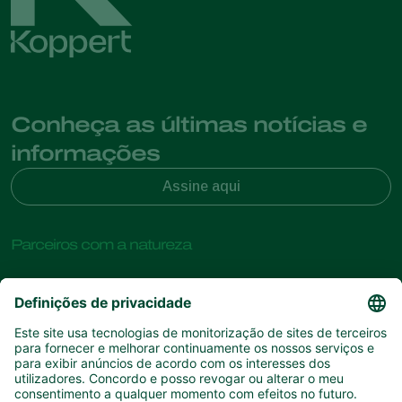
Conheça as últimas notícias e
informações
Assine aqui
Parceiros com a natureza
Ácaros predadores
Sobre a Koppert
Insectos predadores
Vespas Parasitoides
Sobre a Koppert
Nemátodes benéficos
Links de Interesse
Centro de informações
Microorganismos benéficos
Contato
Proteção de culturas