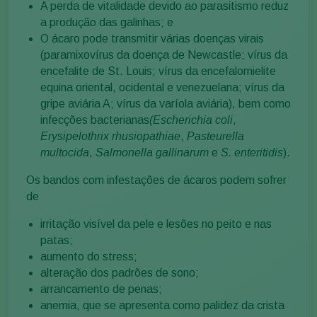
A perda de vitalidade devido ao parasitismo reduz
a produção das galinhas; e
O ácaro pode transmitir várias doenças virais
(paramixovírus da doença de Newcastle; vírus da
encefalite de St. Louis; vírus da encefalomielite
equina oriental, ocidental e venezuelana; vírus da
gripe aviária A; vírus da varíola aviária), bem como
infecções bacterianas
(Escherichia coli
,
Erysipelothrix rhusiopathiae
,
Pasteurella
multocida
,
Salmonella gallinarum
e
S. enteritidis
).
Os bandos com infestações de ácaros podem sofrer
de
irritação visível da pele e lesões no peito e nas
patas;
aumento do stress;
alteração dos padrões de sono;
arrancamento de penas;
anemia, que se apresenta como palidez da crista