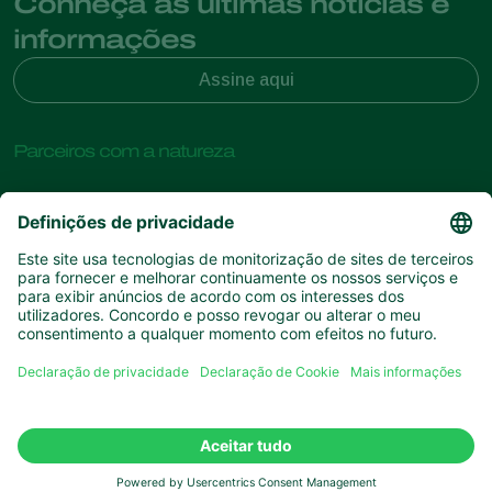
Conheça as últimas notícias e
informações
Assine aqui
Parceiros com a natureza
Ácaros predadores
Sobre a Koppert
Insectos predadores
Vespas Parasitoides
Sobre a Koppert
Nemátodes benéficos
Links de Interesse
Centro de informações
Microorganismos benéficos
Contato
Proteção de culturas
Experiências dos clientes
Polinização
Koppert One
Koppert Global
Gerir cookies
Política de Privacidade
Aviso Legal
Argentina
Declaração de cookies