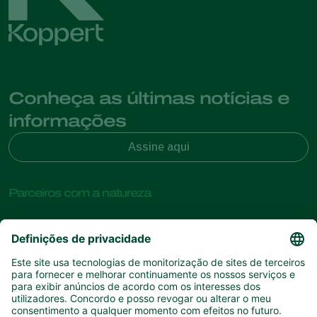
Conheça as últimas notícias e
informações
Assine aqui
Parceiros com a natureza
Ácaros predadores
Sobre a Koppert
Insectos predadores
Vespas Parasitoides
Sobre a Koppert
Nemátodes benéficos
Links de Interesse
Centro de informações
Microorganismos benéficos
Contato
Proteção de culturas