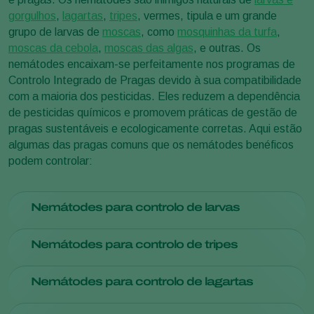
gorgulhos
,
lagartas
,
tripes
, vermes, tipula e um grande
grupo de larvas de
moscas
, como
mosquinhas da turfa
,
moscas da cebola
,
moscas das algas
, e outras. Os
nemátodes encaixam-se perfeitamente nos programas de
Controlo Integrado de Pragas devido à sua compatibilidade
com a maioria dos pesticidas. Eles reduzem a dependência
de pesticidas químicos e promovem práticas de gestão de
pragas sustentáveis e ecologicamente corretas. Aqui estão
algumas das pragas comuns que os nemátodes benéficos
podem controlar:
Nemátodes para controlo de larvas
Os nemátodes benéficos controlam efetivamente as larvas.
Nemátodes para controlo de tripes
As larvas são o estágio larval de várias espécies de
besouros
, incluindo os besouros japoneses e os besouros de
Os nemátodes benéficos provaram ser uma ferramenta
Nemátodes para controlo de lagartas
junho. Elas são branco-creme, têm formato de C e são
valiosa para o controle de
tripes
, que são
insetos
normalmente encontradas no solo, onde se alimentam das
minúsculos conhecidos pela sua capacidade de danificar
Para o controlo de
lagartas
, os nemátodes benéficos são