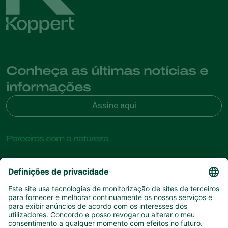
Conheça as últimas notícias e
informações
Assine aqui
Parceiros com a natureza
Ácaros predadores
Sobre a Koppert
Insectos predadores
Vespas Parasitoides
Sobre a Koppert
Nemátodes benéficos
Links de Interesse
Centro de informações
Microorganismos benéficos
Contato
Proteção de culturas