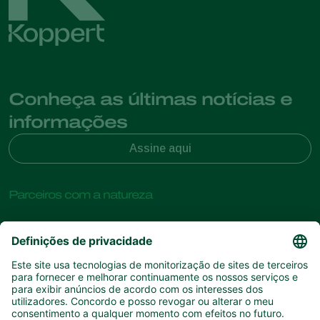
Conheça as últimas notícias e
informações
Assine aqui
Parceiros com a natureza
Ácaros predadores
Sobre a Koppert
Insectos predadores
Vespas Parasitoides
Sobre a Koppert
Nemátodes benéficos
Links de Interesse
Centro de informações
Microorganismos benéficos
Contato
Proteção de culturas