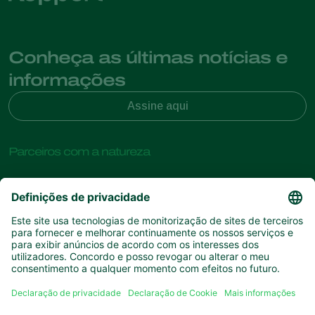
Conheça as últimas notícias e
informações
Assine aqui
Parceiros com a natureza
Ácaros predadores
Sobre a Koppert
Insectos predadores
Vespas Parasitoides
Sobre a Koppert
Nemátodes benéficos
Links de Interesse
Centro de informações
Microorganismos benéficos
Contato
Proteção de culturas
Experiências dos clientes
Polinização
Koppert One
Koppert Global