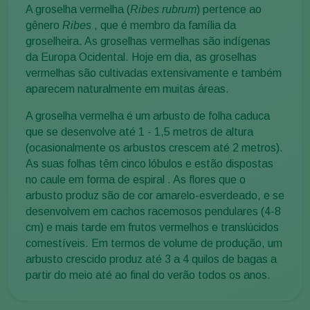
A groselha vermelha (
Ribes rubrum
) pertence ao
gênero
Ribes
, que é membro da família da
groselheira. As groselhas vermelhas são indígenas
da Europa Ocidental. Hoje em dia, as groselhas
vermelhas são cultivadas extensivamente e também
aparecem naturalmente em muitas áreas.
A groselha vermelha é um arbusto de folha caduca
que se desenvolve até 1 - 1,5 metros de altura
(ocasionalmente os arbustos crescem até 2 metros).
As suas folhas têm cinco lóbulos e estão dispostas
no caule em forma de espiral . As flores que o
arbusto produz são de cor amarelo-esverdeado, e se
desenvolvem em cachos racemosos pendulares (4-8
cm) e mais tarde em frutos vermelhos e translúcidos
comestíveis. Em termos de volume de produção, um
arbusto crescido produz até 3 a 4 quilos de bagas a
partir do meio até ao final do verão todos os anos.