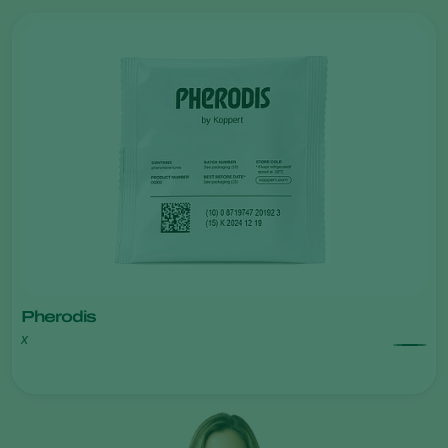
Pherodis
x