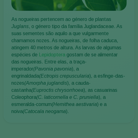
As nogueiras pertencem ao género de plantas
Juglans
, o género tipo da família Juglandaceae. As
suas sementes são aquilo a que vulgarmente
chamamos nozes. As nogueiras, de folha caduca,
atingem 40 metros de altura. As larvas de algumas
espécies de
Lepidoptera
gostam de se alimentar
das nogueiras. Entre elas, a traça-
imperador
(Pavonia pavonia
), a
engrinaldada
(Ectropis crepuscularia
), a esfinge-das-
nozes
(Amorpha juglandis
), a cauda-
castanha
(Euproctis chrysorrhoea
), as casuarinas
Coleophora
(C. laticornella e C. pruniella
), a
esmeralda-comum
(Hemithea aestivaria
) e a
noiva
(Catocala neogama
).