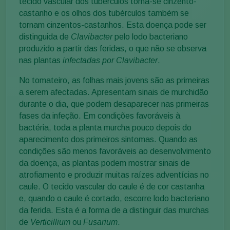
tecido vascular dos tubérculos torna-se cinzento-
castanho e os olhos dos tubérculos também se
tornam cinzentos-castanhos. Esta doença pode ser
distinguida de
Clavibacter
pelo lodo bacteriano
produzido a partir das feridas, o que não se observa
nas plantas
infectadas por Clavibacter
.
No tomateiro, as folhas mais jovens são as primeiras
a serem afectadas. Apresentam sinais de murchidão
durante o dia, que podem desaparecer nas primeiras
fases da infeção. Em condições favoráveis à
bactéria, toda a planta murcha pouco depois do
aparecimento dos primeiros sintomas. Quando as
condições são menos favoráveis ao desenvolvimento
da doença, as plantas podem mostrar sinais de
atrofiamento e produzir muitas raízes adventícias no
caule. O tecido vascular do caule é de cor castanha
e, quando o caule é cortado, escorre lodo bacteriano
da ferida. Esta é a forma de a distinguir das murchas
de
Verticillium
ou
Fusarium
.