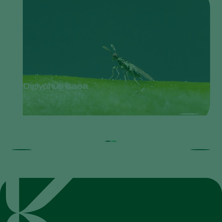
Diglyphus isaea