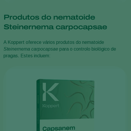
Mariposa-Y Prateada
(Autographa gamma)
Bicho-da-farinha
(Agriotes
spp.)
Grilos-moles
(Gryllotalpa spp
.
)
Broca da palmeira da América do Sul
(Paysandisia
archon
)
Produtos do nematoide
Piralídeo dos pântanos do sul da Europa
(Duponchelia
Steinernema carpocapsae
fovealis
)
Lagarta do tomateiro
(
Tuta absoluta
)
Lagarta do tomate
(
Chrysodeixis chalcites
)
A Koppert oferece vários produtos do nematoide
Steinernema carpocapsae
para o controlo biológico de
pragas. Estes incluem: