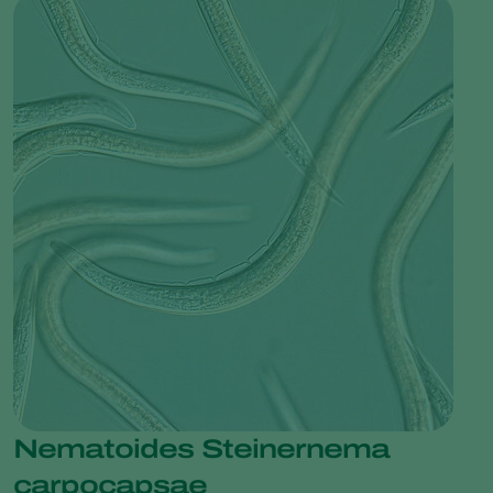
Nematoides Steinernema
carpocapsae