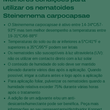
utilizar os nematoides
Steinernema carpocapsae
O Steinernema carpocapsae
é ativo entre 14-34°C/57-
93°F mas tem melhor desempenho a temperaturas entre
19-31°C/66-88°F
Temperaturas do solo ou do ar inferiores a 5°C/41°F e
superiores a 35°C/95°F podem ser letais
Os nematoides são susceptíveis à luz ultravioleta (UV):
não os utilizar em contacto direto com a luz solar
O conteúdo de humidade do solo deve ser mantido
elevado durante vários dias após a aplicação. Quando
possível, irrigar a cultura antes e logo após a aplicação
Para aplicação foliar, pulverizar os nematoides quando a
humidade relativa exceder 75% durante várias horas
após o tratamento
A adição de um adjuvante e/ou um anti-
desicante/humectante pode ser benéfica. Peça mais
informações ao seu representante/distribuidor Koppert