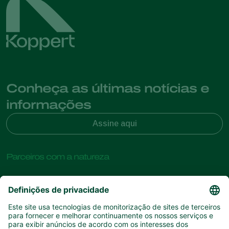
Conheça as últimas notícias e
informações
Assine aqui
Parceiros com a natureza
Ácaros predadores
Sobre a Koppert
Insectos predadores
Vespas Parasitoides
Sobre a Koppert
Nemátodes benéficos
Links de Interesse
Centro de informações