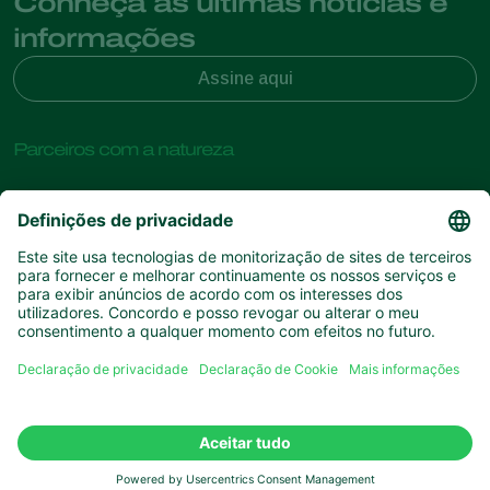
Conheça as últimas notícias e
informações
Assine aqui
Parceiros com a natureza
Ácaros predadores
Sobre a Koppert
Insectos predadores
Vespas Parasitoides
Sobre a Koppert
Nemátodes benéficos
Links de Interesse
Centro de informações
Microorganismos benéficos
Contato
Proteção de culturas
Experiências dos clientes
Polinização
Koppert One
Koppert Global
Gerir cookies
Política de Privacidade
Aviso Legal
Argentina
Declaração de cookies