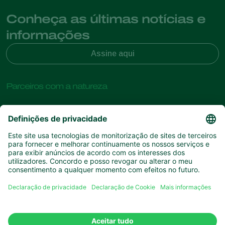
Conheça as últimas notícias e
informações
Assine aqui
Parceiros com a natureza
Ácaros predadores
Sobre a Koppert
Insectos predadores
Vespas Parasitoides
Sobre a Koppert
Nemátodes benéficos
Links de Interesse
Centro de informações
Microorganismos benéficos
Contato
Proteção de culturas
Experiências dos clientes
Polinização
Koppert One
Koppert Global
Gerir cookies
Política de Privacidade
Aviso Legal