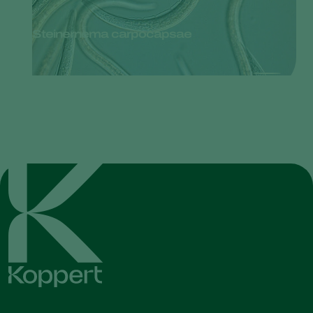
Steinernema carpocapsae