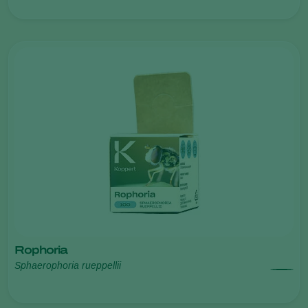
Rophoria
Sphaerophoria rueppellii