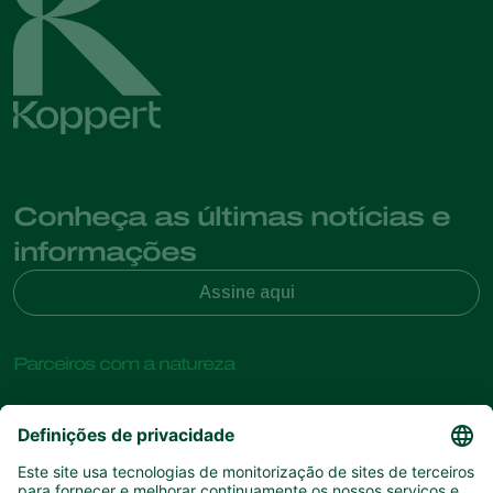
Conheça as últimas notícias e
informações
Assine aqui
Parceiros com a natureza
Ácaros predadores
Sobre a Koppert
Insectos predadores
Vespas Parasitoides
Sobre a Koppert