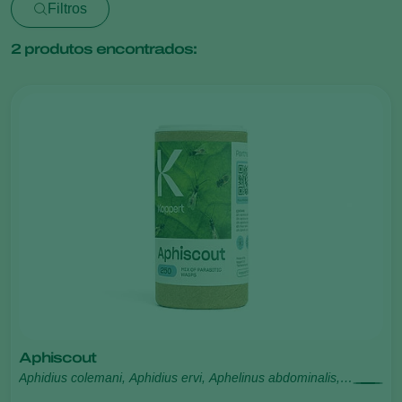
Filtros
2
produtos encontrados:
Aphiscout
Aphidius colemani, Aphidius ervi, Aphelinus abdominalis,
Praon volucre, Ephedrus cerasicola