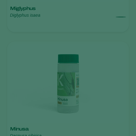
Miglyphus
Diglyphus isaea
Minusa
Dacnusa sibirica