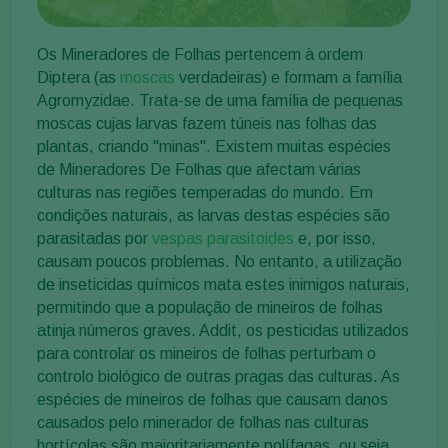
Os Mineradores de Folhas pertencem à ordem
Diptera (as
moscas
verdadeiras) e formam a família
Agromyzidae. Trata-se de uma família de pequenas
moscas cujas larvas fazem túneis nas folhas das
plantas, criando "minas". Existem muitas espécies
de Mineradores De Folhas que afectam várias
culturas nas regiões temperadas do mundo. Em
condições naturais, as larvas destas espécies são
parasitadas por
vespas parasitoides
e, por isso,
causam poucos problemas. No entanto, a utilização
de inseticidas químicos mata estes inimigos naturais,
permitindo que a população de mineiros de folhas
atinja números graves. Addit, os pesticidas utilizados
para controlar os mineiros de folhas perturbam o
controlo biológico de outras pragas das culturas. As
espécies de mineiros de folhas que causam danos
causados pelo minerador de folhas nas culturas
hortícolas são maioritariamente polífagas, ou seja,