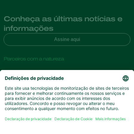
Conheça as últimas notícias e
informações
Assine aqui
Parceiros com a natureza
Ácaros predadores
Sobre a Koppert
Insectos predadores
Vespas Parasitoides
Sobre a Koppert
Nemátodes benéficos
Links de Interesse
Centro de informações
Microorganismos benéficos
Contato
Proteção de culturas
Experiências dos clientes
Polinização
Koppert One
Koppert Global
Gerir cookies