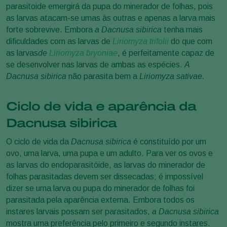
parasitoide emergirá da pupa do minerador de folhas, pois
as larvas atacam-se umas às outras e apenas a larva mais
forte sobrevive. Embora
a Dacnusa sibirica
tenha mais
dificuldades com as larvas de
Liriomyza trifolii
do que com
as larvas
de
Liriomyza bryoniae
, é perfeitamente capaz de
se desenvolver nas larvas de ambas as espécies.
A
Dacnusa sibirica
não parasita bem a
Liriomyza sativae.
Ciclo de vida e aparência da
Dacnusa sibirica
O ciclo de vida da
Dacnusa sibirica
é constituído por um
ovo, uma larva, uma pupa e um adulto. Para ver os ovos e
as larvas do endoparasitóide, as larvas do minerador de
folhas parasitadas devem ser dissecadas; é impossível
dizer se uma larva ou pupa do minerador de folhas foi
parasitada pela aparência externa. Embora todos os
instares larvais possam ser parasitados,
a Dacnusa sibirica
mostra uma preferência pelo primeiro e segundo instares.