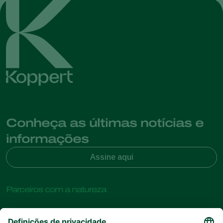
Conheça as últimas notícias e
informações
Assine aqui
Parceiros com a natureza
Ácaros predadores
Sobre a Koppert