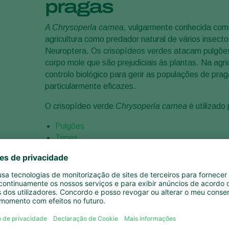
pragas
A Chrysoperla carnea
, vulgarmente conhecida como
agricultura como predador natural de vários insec
Neuroptera. Os crisopídeos verdes atacam pulgõe
corpo mole que são prejudiciais às plantas. Na agri
controlo biológico para gerir as populações de pra
particularmente eficazes.
O crisopídeo verde
Chrysoperla carnea
é utilizado
Pulgões
Tripes
Cochonilhas
Lagarta
O inimigo natural
Chrysoperla carnea
está disponí