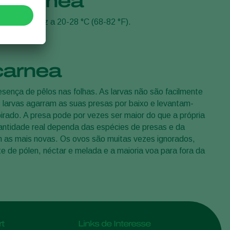
la carnea
Sweden
É mais eficaz a 20-28 °C (68-82 °F).
Switzerland
Turkey
USA
carnea
United Kingdom
esença de pêlos nas folhas. As larvas não são facilmente
s larvas agarram as suas presas por baixo e levantam-
irado. A presa pode por vezes ser maior do que a própria
ntidade real dependa das espécies de presas e da
m as mais novas. Os ovos são muitas vezes ignorados,
 de pólen, néctar e melada e a maioria voa para fora da
t
Links de Interesse