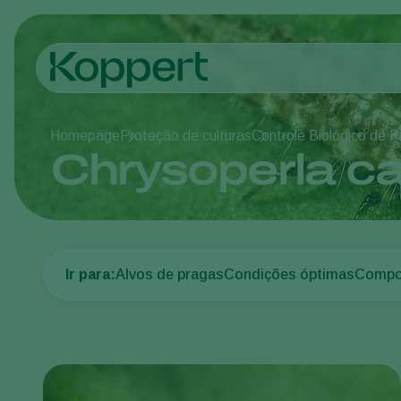
Homepage
Proteção de culturas
Controle Biológico de 
Chrysoperla c
Ir para:
Alvos de pragas
Condições óptimas
Compor