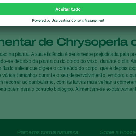
ara utilizar Chrysoper
peraturas, incluindo temperaturas baixas (média > 12°C/54°F). 
entar de Chrysoperla 
so na planta. A sua eficiência é seriamente prejudicada pela pr
ando-se debaixo da planta ou do bordo do vaso, durante o dia. A
fluido salivar que digere o conteúdo do corpo, que é depois asp
 vários tamanhos durante o seu desenvolvimento, embora a qua
 recorrer ao canibalismo, com as larvas mais velhas a comere
tribuem para o controlo biológico. Alimentam-se exclusivamente
Parceiros com a natureza
Sobre a Kopper