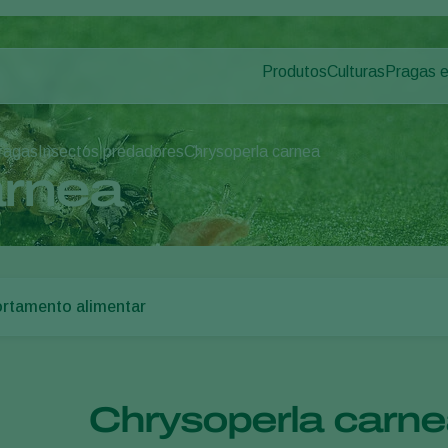
Produtos
Culturas
Pragas 
Pragas d
Controle de pragas
Vegetais de cult
Doenças 
Controle de doenças
Ornamentais
Pragas
Insectos predadores
Chrysoperla carnea
Polinização
Frutas
arnea
Saúde das plantas
Hortaliças
Aplicação
Grandes culturas
Monitoramento
tamento alimentar
Chrysoperla carne