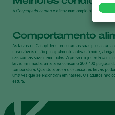
Melhores condições p
A Chrysoperla carnea
é eficaz num amplo alcance de tem
Comportamento alim
As larvas de Crisopídeos procuram as suas presas ao aca
observáveis e são principalmente activas à noite, abrig
nas com as suas mandíbulas. A presa é injectada com um 
larva. Em média, uma larva consome 300-400 pulgões de
temperatura. Quando a presa é escassa, as larvas podem
uma vez que se encontram em hastes. Os adultos não con
estufa.