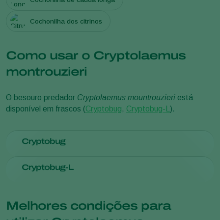
Cochonilha dos citrinos
Como usar o Cryptolaemus
montrouzieri
O besouro predador
Cryptolaemus mountrouzieri
está
disponível em frascos (
Cryptobug
,
Cryptobug-L
).
Cryptobug
Deploy
Cryptobug
on rock wool slabs or in Diboxes close
Cryptobug-L
to or at a hotspot
Apply in the evening
Deploy material on rock wool slabs, or in Diboxes close to
or at a hotspot
Melhores condições para
The dosage of Cryptobug depends on climate, crop and
mealybug density and should always be adjusted to the