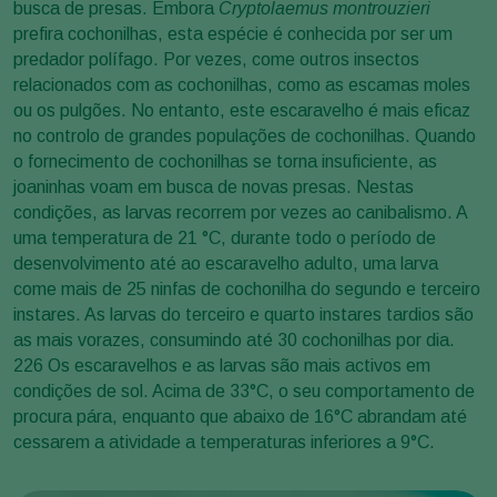
busca de presas. Embora
Cryptolaemus montrouzieri
prefira cochonilhas, esta espécie é conhecida por ser um
predador polífago. Por vezes, come outros insectos
relacionados com as cochonilhas, como as escamas moles
ou os pulgões. No entanto, este escaravelho é mais eficaz
no controlo de grandes populações de cochonilhas. Quando
o fornecimento de cochonilhas se torna insuficiente, as
joaninhas voam em busca de novas presas. Nestas
condições, as larvas recorrem por vezes ao canibalismo. A
uma temperatura de 21 °C, durante todo o período de
desenvolvimento até ao escaravelho adulto, uma larva
come mais de 25 ninfas de cochonilha do segundo e terceiro
instares. As larvas do terceiro e quarto instares tardios são
as mais vorazes, consumindo até 30 cochonilhas por dia.
226 Os escaravelhos e as larvas são mais activos em
condições de sol. Acima de 33°C, o seu comportamento de
procura pára, enquanto que abaixo de 16°C abrandam até
cessarem a atividade a temperaturas inferiores a 9°C.