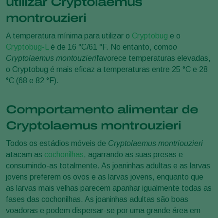
utilizar Cryptolaemus
The dosage of
Cryptobug-L
depends on climate, crop and
particular situation. Introduction rates typically range from 2-
mealybug density and should always be adjusted to the
montrouzieri
10 per m2/release. Releases should be made in infested
particular situation. Start introduction preventively or as
areas only and repeated if necessary. Consult a Koppert
soon as the first mealybugs are detected in the crop.
A temperatura mínima para utilizar o
Cryptobug
e o
advisor or a recognized distributor of Koppert products for
2
Cryptobug-L
é de 16 °C/61 °F. No entanto, como
o
Introduction rates typically range from 5-40 per m
/release.
advice on the best strategy for your situation.
Cryptolaemus montouzieri
favorece temperaturas elevadas,
Releases should be repeated at least 3 times at intervals of
o Cryptobug é mais eficaz a temperaturas entre 25 °C e 28
1-2 weeks, or until the pest is controlled. Consult a Koppert
More about Cryptobug
°C (68 e 82 °F).
advisor or a recognized distributor of Koppert products for
advice on the best strategy for your situation.
Comportamento alimentar de
More about Cryptobug-L
Cryptolaemus montrouzieri
Todos os estádios móveis de
Cryptolaemus montriouzieri
atacam as
cochonilhas
, agarrando as suas presas e
consumindo-as totalmente. As joaninhas adultas e as larvas
jovens preferem os ovos e as larvas jovens, enquanto que
as larvas mais velhas parecem apanhar igualmente todas as
fases das cochonilhas. As joaninhas adultas são boas
voadoras e podem dispersar-se por uma grande área em