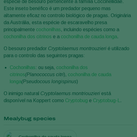
espécie de besouro pertencente à família Coccinellidae.
Este inseto benéfico é um predador pequeno mas
altamente eficaz no controlo biológico de pragas. Originária
da Austrália, esta espécie de escaravelho presa
principalmente
cochonilhas
, incluindo espécies como a
cochonilha dos citrinos
e a
cochonilha de cauda longa
.
O besouro predador
Cryptolaemus montrouzieri
é utilizado
para o controlo das seguintes pragas:
Cochonilhas
: ou seja,
cochonilha dos
citrinos
(Planococcus citri
),
cochonilha de cauda
longa
(Pseudocous longispinus
)
O inimigo natural
Cryptolaemus montriouzieri
está
disponível na Koppert como
Cryptobug
e
Cryptobug-L
.
Mealybug species
Cochonilha de cauda longa